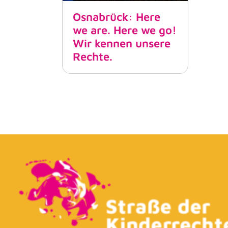
Osnabrück: Here
we are. Here we go!
Wir kennen unsere
Rechte.