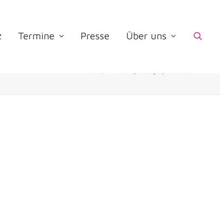
z
Termine
Presse
Über uns
Home
Archive by Category "Osnabrück"