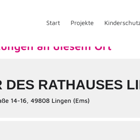
Start
Projekte
Kinderschut
tungen an diesem Ort
 DES RATHAUSES L
aße 14-16, 49808 Lingen (Ems)